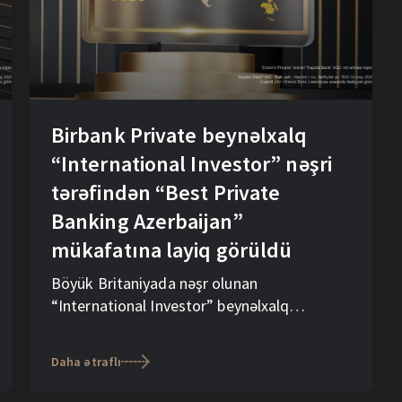
Birbank Private beynəlxalq
“International Investor” nəşri
tərəfindən “Best Private
Banking Azerbaijan”
mükafatına layiq görüldü
Böyük Britaniyada nəşr olunan
“International Investor” beynəlxalq
investisiya və maliyyə sahəsində innovasiya,
liderlik və performans üzrə dünyanın aparıcı
Daha ətraflı
şirkətlərinin yer aldığı jurnallardan biridir.