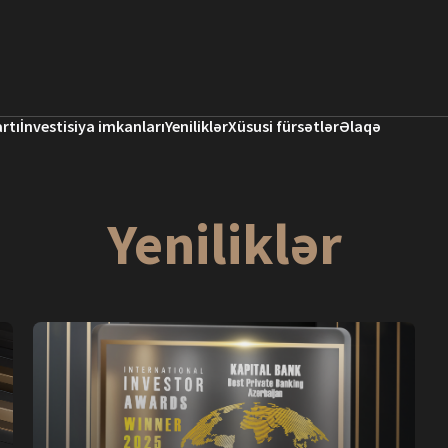
rtı
İnvestisiya imkanları
Yeniliklər
Xüsusi fürsətlər
Əlaqə
Yeniliklər