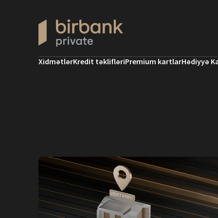
Xidmətlər
Kredit təklifləri
Premium kartlar
Hədiyyə Ka