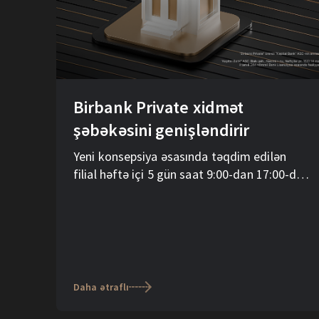
Birbank Private xidmət
şəbəkəsini genişləndirir
Yeni konsepsiya əsasında təqdim edilən
filial həftə içi 5 gün saat 9:00-dan 17:00-dək
müştərilərə ən yüksək səviyyədə xidmət
göstərəcək.
Daha ətraflı