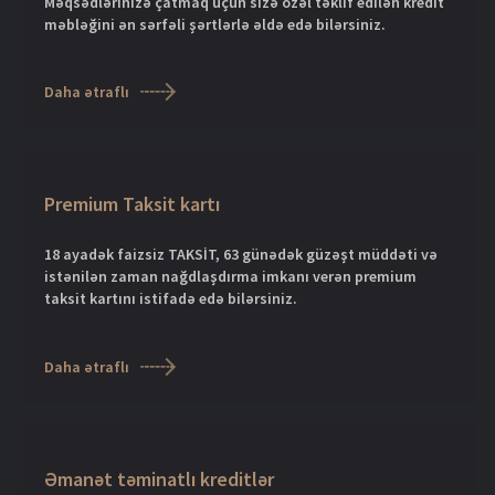
Məqsədlərinizə çatmaq üçün sizə özəl təklif edilən kredit
məbləğini ən sərfəli şərtlərlə əldə edə bilərsiniz.
Daha ətraflı
Premium Taksit kartı
18 ayadək faizsiz TAKSİT, 63 günədək güzəşt müddəti və
istənilən zaman nağdlaşdırma imkanı verən premium
taksit kartını istifadə edə bilərsiniz.
Daha ətraflı
Əmanət təminatlı kreditlər