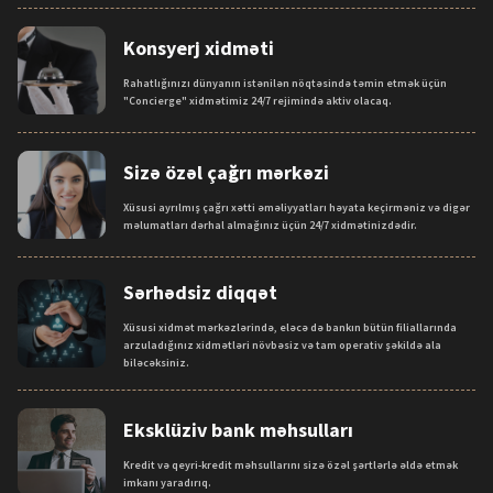
Konsyerj xidməti
Rahatlığınızı dünyanın istənilən nöqtəsində təmin etmək üçün
"Concierge" xidmətimiz 24/7 rejimində aktiv olacaq.
Sizə özəl çağrı mərkəzi
Xüsusi ayrılmış çağrı xətti əməliyyatları həyata keçirməniz və digər
məlumatları dərhal almağınız üçün 24/7 xidmətinizdədir.
Sərhədsiz diqqət
Xüsusi xidmət mərkəzlərində, eləcə də bankın bütün filiallarında
arzuladığınız xidmətləri növbəsiz və tam operativ şəkildə ala
biləcəksiniz.
Eksklüziv bank məhsulları
Kredit və qeyri-kredit məhsullarını sizə özəl şərtlərlə əldə etmək
imkanı yaradırıq.