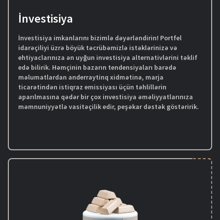
VIP kredit müraciətlərinizdə operativ və peşəkar dəstək
İnvestisiya
İnvestisiya imkanlarını bizimlə dəyərləndirin! Portfel
idarəçiliyi üzrə böyük təcrübəmizlə istəklərinizə və
ehtiyaclarınıza ən uyğun investisiya alternativlərini təklif
edə bilirik. Həmçinin bazarın tendensiyaları barədə
məlumatlardan anderraytinq xidmətinə, marja
ticarətindən istiqraz emissiyası üçün təhlillərin
aparılmasına qədər bir çox investisiya əməliyyatlarınıza
məmnuniyyətlə vasitəçilik edir, peşəkar dəstək göstəririk.