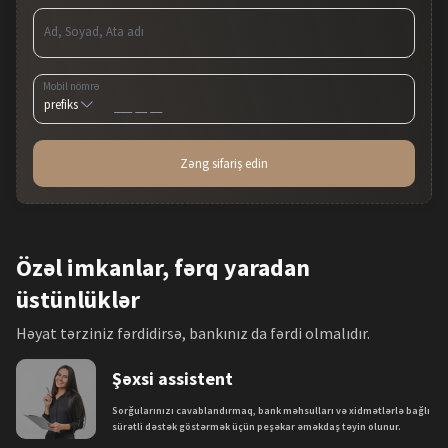
Ad, Soyad, Ata adı
Mobil nömrə
Zəng sifariş edin
Özəl imkanlar, fərq yaradan
üstünlüklər
Həyat tərziniz fərdidirsə, bankınız da fərdi olmalıdır.
Şəxsi assistent
Sorğularınızı cavablandırmaq, bank məhsulları və xidmətlərlə bağlı
sürətli dəstək göstərmək üçün peşəkar əməkdaş təyin olunur.