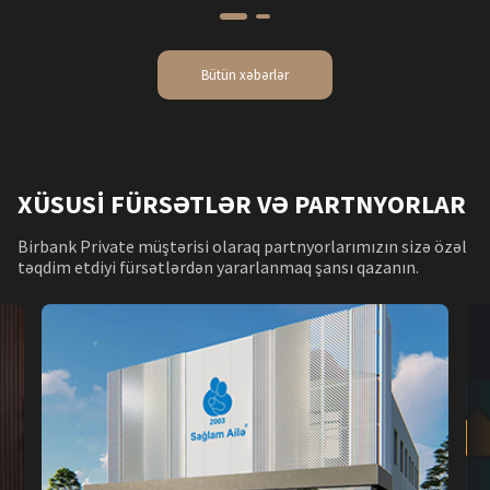
Bütün xəbərlər
XÜSUSİ FÜRSƏTLƏR VƏ PARTNYORLAR
Birbank Private müştərisi olaraq partnyorlarımızın sizə özəl
təqdim etdiyi fürsətlərdən yararlanmaq şansı qazanın.