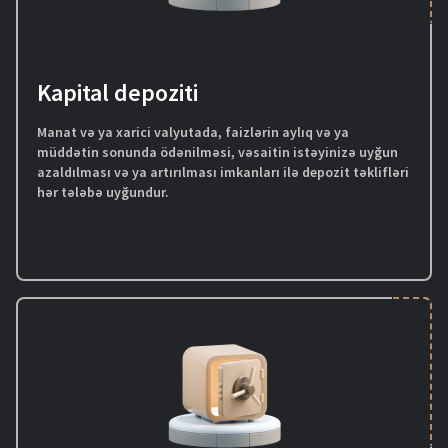
Kapital depoziti
Manat və ya xarici valyutada, faizlərin aylıq və ya
müddətin sonunda ödənilməsi, vəsaitin istəyinizə uyğun
azaldılması və ya artırılması imkanları ilə depozit təklifləri
hər tələbə uyğundur.