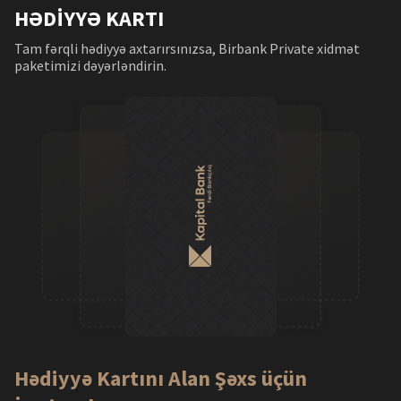
HƏDIYYƏ KARTI
Tam fərqli hədiyyə axtarırsınızsa, Birbank Private xidmət
paketimizi dəyərləndirin.
Hədiyyə Kartını Alan Şəxs üçün