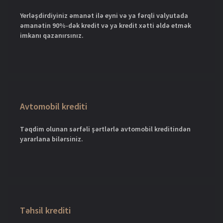
Yerləşdirdiyiniz əmanət ilə eyni və ya fərqli valyutada
əmanətin 90%-dək kredit və ya kredit xətti əldə etmək
imkanı qazanırsınız.
Avtomobil krediti
Təqdim olunan sərfəli şərtlərlə avtomobil kreditindən
yararlana bilərsiniz.
Təhsil krediti