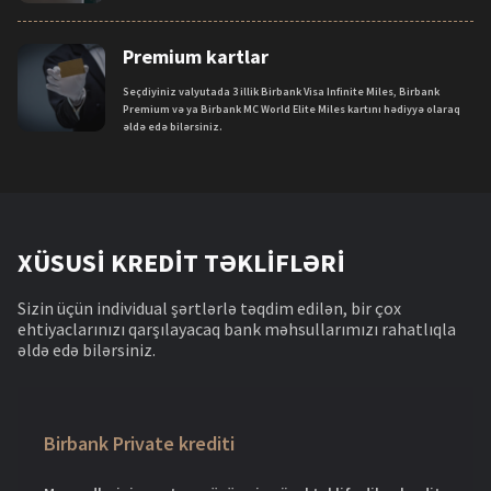
Premium kartlar
Seçdiyiniz valyutada 3 illik Birbank Visa Infinite Miles, Birbank
Premium və ya Birbank MC World Elite Miles kartını hədiyyə olaraq
əldə edə bilərsiniz.
XÜSUSİ KREDİT TƏKLİFLƏRİ
Sizin üçün individual şərtlərlə təqdim edilən, bir çox
ehtiyaclarınızı qarşılayacaq bank məhsullarımızı rahatlıqla
əldə edə bilərsiniz.
Birbank Private krediti