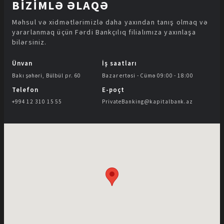
BİZİMLƏ ƏLAQƏ
Məhsul və xidmətlərimizlə daha yaxından tanış olmaq və
yararlanmaq üçün Fərdi Bankçılıq filialımıza yaxınlaşa
bilərsiniz.
Ünvan
İş saatları
Bakı şəhəri, Bülbül pr. 60
Bazar ertəsi - Cümə 09:00 - 18:00
Telefon
E-poçt
+994 12 310 15 55
PrivateBanking@kapitalbank.az