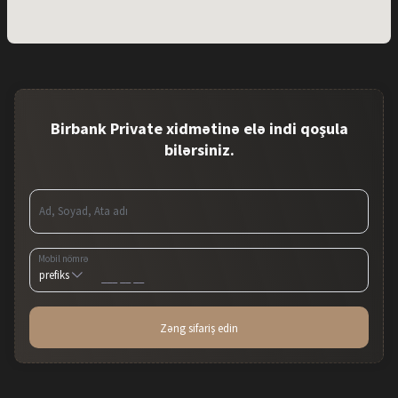
Birbank Private xidmətinə elə indi qoşula
bilərsiniz.
Ad, Soyad, Ata adı
Mobil nömrə
Zəng sifariş edin