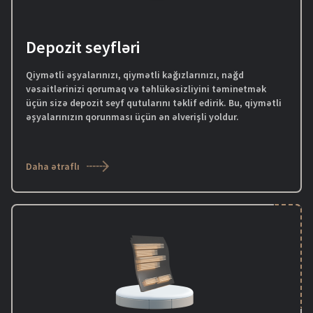
Depozit seyfləri
Qiymətli əşyalarınızı, qiymətli kağızlarınızı, nağd
vəsaitlərinizi qorumaq və təhlükəsizliyini təminetmək
üçün sizə depozit seyf qutularını təklif edirik. Bu, qiymətli
əşyalarınızın qorunması üçün ən əlverişli yoldur.
Daha ətraflı