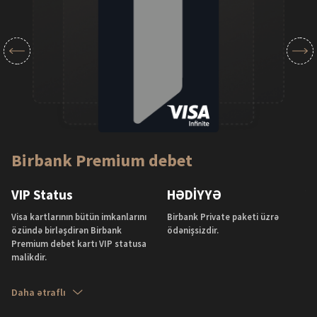
Birbank Premium debet
B
VIP Status
HƏDİYYƏ
V
Visa kartlarının bütün imkanlarını
Birbank Private paketi üzrə
Vi
özündə birləşdirən Birbank
ödənişsizdir.
öz
Premium debet kartı VIP statusa
ka
malikdir.
Da
Daha ətraflı